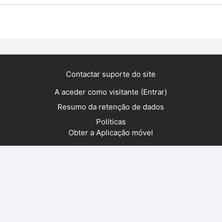
Contactar suporte do site
A aceder como visitante (
Entrar
)
Resumo da retenção de dados
Políticas
Obter a Aplicação móvel