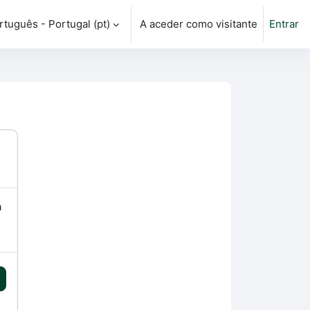
tuguês - Portugal ‎(pt)‎
A aceder como visitante
Entrar
ntrada da pesquisa
a