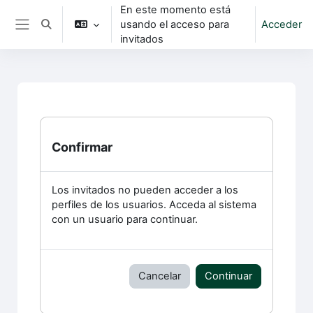
Salta al contenido principal
En este momento está
usando el acceso para
Acceder
Selector de búsqueda de entrada
Panel lateral
invitados
Confirmar
Los invitados no pueden acceder a los
perfiles de los usuarios. Acceda al sistema
con un usuario para continuar.
Cancelar
Continuar