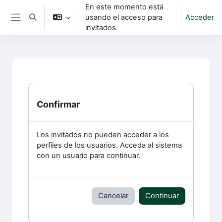
Salta al contenido principal
En este momento está
usando el acceso para
Acceder
Selector de búsqueda de entrada
Panel lateral
invitados
Confirmar
Los invitados no pueden acceder a los
perfiles de los usuarios. Acceda al sistema
con un usuario para continuar.
Cancelar
Continuar