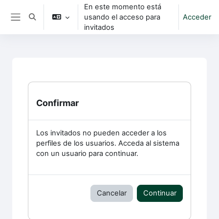
Salta al contenido principal
En este momento está
usando el acceso para
Acceder
Selector de búsqueda de entrada
Panel lateral
invitados
Confirmar
Los invitados no pueden acceder a los
perfiles de los usuarios. Acceda al sistema
con un usuario para continuar.
Cancelar
Continuar