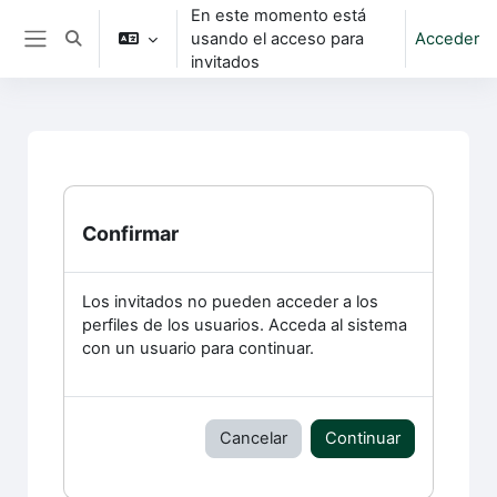
Salta al contenido principal
En este momento está
usando el acceso para
Acceder
Selector de búsqueda de entrada
Panel lateral
invitados
Confirmar
Los invitados no pueden acceder a los
perfiles de los usuarios. Acceda al sistema
con un usuario para continuar.
Cancelar
Continuar