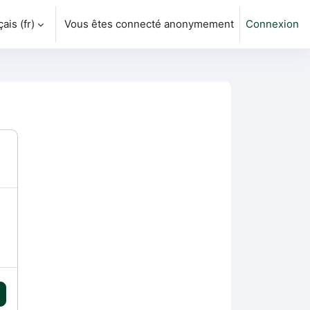
is ‎(fr)‎
Vous êtes connecté anonymement
Connexion
ver la saisie de recherche