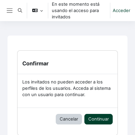
Salta al contenido principal
En este momento está
usando el acceso para
Acceder
Selector de búsqueda de entrada
Panel lateral
invitados
Confirmar
Los invitados no pueden acceder a los
perfiles de los usuarios. Acceda al sistema
con un usuario para continuar.
Cancelar
Continuar