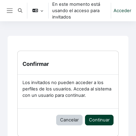
Salta al contenido principal
En este momento está
usando el acceso para
Acceder
Selector de búsqueda de entrada
Panel lateral
invitados
Confirmar
Los invitados no pueden acceder a los
perfiles de los usuarios. Acceda al sistema
con un usuario para continuar.
Cancelar
Continuar