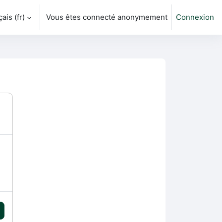
is ‎(fr)‎
Vous êtes connecté anonymement
Connexion
ver la saisie de recherche