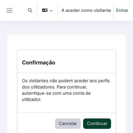
Ir para o conteúdo principal
A aceder como visitante
Entrar
Alternar a entrada da pesquisa
Painel lateral
Confirmação
Os visitantes não podem aceder aos perfis
dos utilizadores. Para continuar,
autentique-se com uma conta de
utilizador.
Cancelar
Continuar