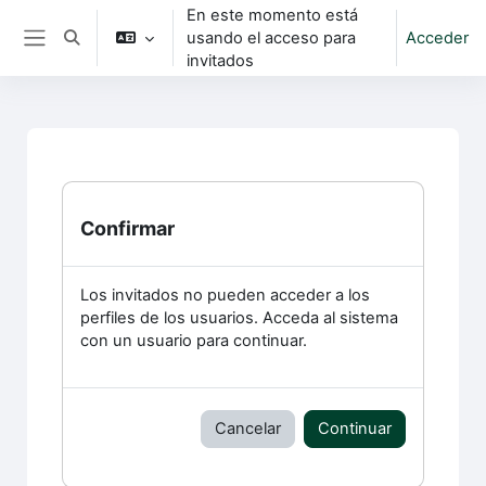
Salta al contenido principal
En este momento está
usando el acceso para
Acceder
Selector de búsqueda de entrada
Panel lateral
invitados
Confirmar
Los invitados no pueden acceder a los
perfiles de los usuarios. Acceda al sistema
con un usuario para continuar.
Cancelar
Continuar