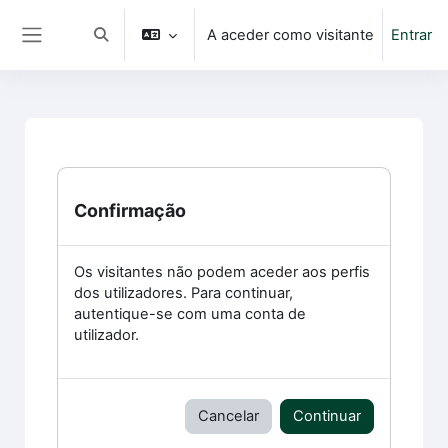
Ir para o conteúdo principal
A aceder como visitante
Entrar
Alternar a entrada da pesquisa
Painel lateral
Confirmação
Os visitantes não podem aceder aos perfis
dos utilizadores. Para continuar,
autentique-se com uma conta de
utilizador.
Cancelar
Continuar