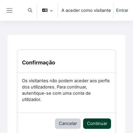
Ir para o conteúdo principal
A aceder como visitante
Entrar
Alternar a entrada da pesquisa
Painel lateral
Confirmação
Os visitantes não podem aceder aos perfis
dos utilizadores. Para continuar,
autentique-se com uma conta de
utilizador.
Cancelar
Continuar