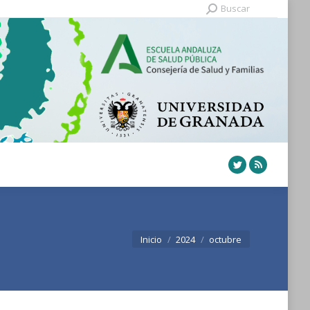
Buscar:
Buscar
Twitter
Rss
Estás aquí:
Inicio
2024
octubre