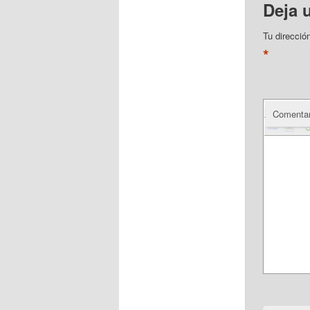
Deja 
Tu direcció
*
Comentar