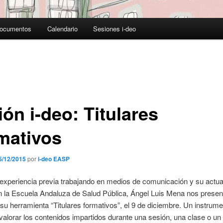
ocumentos
Calendario
Sesiones i-deo
ón i-deo: Titulares
mativos
5/12/2015
por
i-deo EASP
xperiencia previa trabajando en medios de comunicación y su actual
 la Escuela Andaluza de Salud Pública, Ángel Luis Mena nos present
su herramienta “Titulares formativos”, el 9 de diciembre. Un instrum
valorar los contenidos impartidos durante una sesión, una clase o un