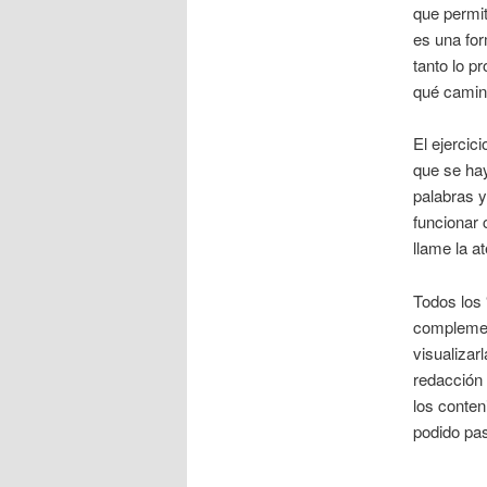
que permit
es una for
tanto lo p
qué camino
El ejercic
que se hay
palabras y
funcionar 
llame la a
Todos los 
complemen
visualizar
redacción 
los conten
podido pa