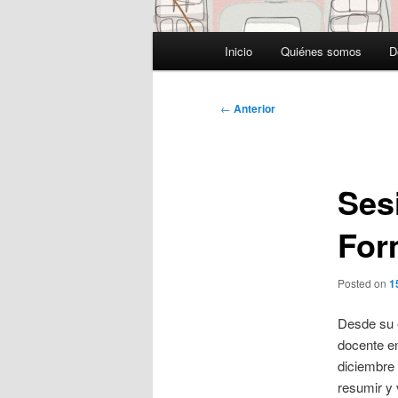
Menú
Inicio
Quiénes somos
D
principal
Navegación
←
Anterior
de
entradas
Sesi
For
Posted on
1
Desde su e
docente en
diciembre 
resumir y 