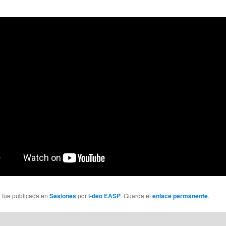
a fue publicada en
Sesiones
por
i-deo EASP
. Guarda el
enlace permanente
.