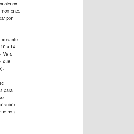
venciones,
e momento,
sar por
nteresante
 10 a 14
. Va a
o, que
).
se
as para
de
ar sobre
 que han