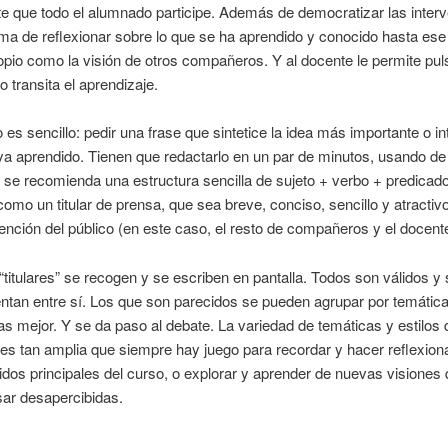
e que todo el alumnado participe. Además de democratizar las inter
ma de reflexionar sobre lo que se ha aprendido y conocido hasta es
ropio como la visión de otros compañeros. Y al docente le permite pul
 transita el aprendizaje.
io es sencillo: pedir una frase que sintetice la idea más importante o i
a aprendido. Tienen que redactarlo en un par de minutos, usando de
 se recomienda una estructura sencilla de sujeto + verbo + predicado
como un titular de prensa, que sea breve, conciso, sencillo y atractiv
tención del público (en este caso, el resto de compañeros y el docente
“titulares” se recogen y se escriben en pantalla. Todos son válidos y 
tan entre sí. Los que son parecidos se pueden agrupar por temátic
las mejor. Y se da paso al debate. La variedad de temáticas y estilos 
es tan amplia que siempre hay juego para recordar y hacer reflexion
idos principales del curso, o explorar y aprender de nuevas visiones
sar desapercibidas.