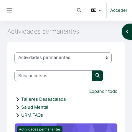
Salta al contenido principal
Acceder
Selector de búsqueda de e
Panel lateral
Actividades permanentes
Ab
Categorías
Buscar cursos
Buscar cursos
Expandir todo
Talleres Desescalada
Salud Mental
URM FAQs
Diseño de la estrategia de calidad
Actividades permanentes