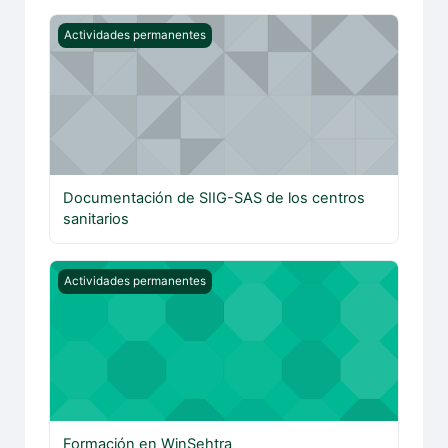
Documentación de SIIG-SAS de los centros sanitarios
Actividades permanentes
Documentación de SIIG-SAS de los centros
sanitarios
Formación en WinSehtra
Actividades permanentes
Formación en WinSehtra