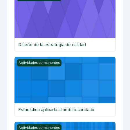
Diseño de la estrategia de calidad
Estadística aplicada al ámbito sanitario
Actividades permanentes
Estadística aplicada al ámbito sanitario
Capacitación para el uso de software RIAC para profesi
Actividades permanentes