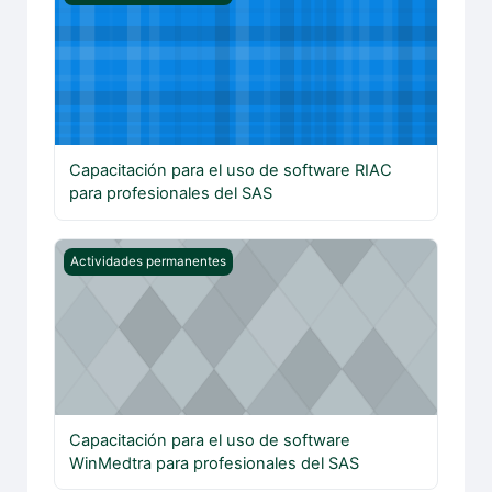
Capacitación para el uso de software RIAC
para profesionales del SAS
Capacitación para el uso de software WinMedtra para pr
Actividades permanentes
Capacitación para el uso de software
WinMedtra para profesionales del SAS