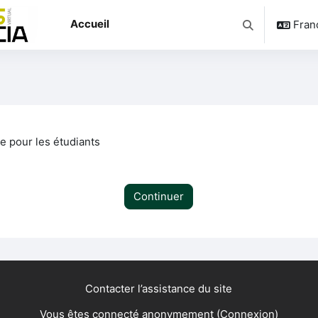
Accueil
França
Activer/désacti
e pour les étudiants
Continuer
Contacter l’assistance du site
Vous êtes connecté anonymement (
Connexion
)