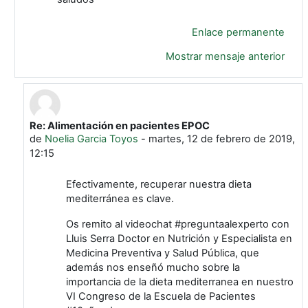
Enlace permanente
Mostrar mensaje anterior
Re: Alimentación en pacientes EPOC
En respuesta a María Dolores Martínez Salcedo
de
Noelia Garcia Toyos
-
martes, 12 de febrero de 2019,
12:15
Efectivamente, recuperar nuestra dieta
mediterránea es clave.
Os remito al videochat #preguntaalexperto con
Lluis Serra Do
ctor en Nutrición y Especialista en
Medicina Preventiva y Salud Pública, que
además nos enseñó mucho sobre la
importancia de la dieta mediterranea en nuestro
VI Congreso de la Escuela de Pacientes