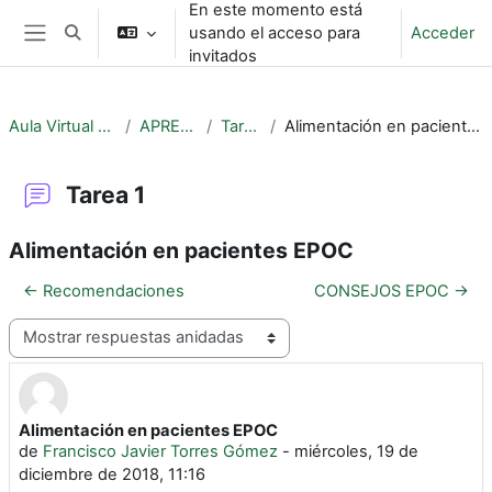
En este momento está
Salta al contenido principal
usando el acceso para
Acceder
Selector de búsqueda de entrada
Panel lateral
invitados
Aula Virtual EPOC
APRENDE
Tarea 1
Alimentación en pacientes EPOC
Tarea 1
Alimentación en pacientes EPOC
← Recomendaciones
CONSEJOS EPOC →
Mostrar modo
Alimentación en pacientes EPOC
Número de respuestas: 2
de
Francisco Javier Torres Gómez
-
miércoles, 19 de
diciembre de 2018, 11:16