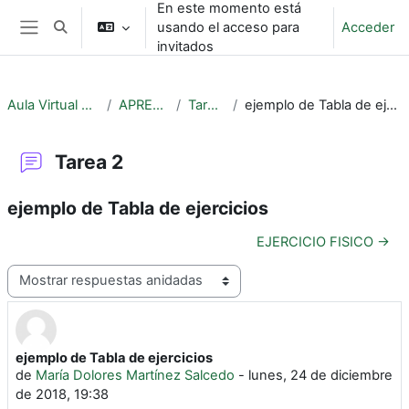
En este momento está
Salta al contenido principal
usando el acceso para
Acceder
Selector de búsqueda de entrada
Panel lateral
invitados
Aula Virtual EPOC
APRENDE
Tarea 2
ejemplo de Tabla de ejercicios
Tarea 2
ejemplo de Tabla de ejercicios
EJERCICIO FISICO →
Mostrar modo
ejemplo de Tabla de ejercicios
Número de respuestas: 1
de
María Dolores Martínez Salcedo
-
lunes, 24 de diciembre
de 2018, 19:38