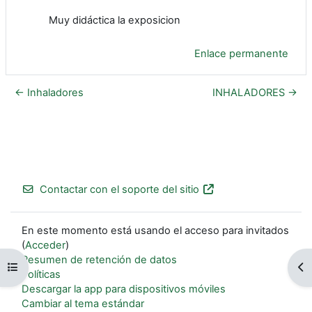
Muy didáctica la exposicion
Enlace permanente
← Inhaladores
INHALADORES →
Contactar con el soporte del sitio
En este momento está usando el acceso para invitados
(
Acceder
)
Resumen de retención de datos
Abrir índice del curso
Ab
Políticas
Descargar la app para dispositivos móviles
Cambiar al tema estándar