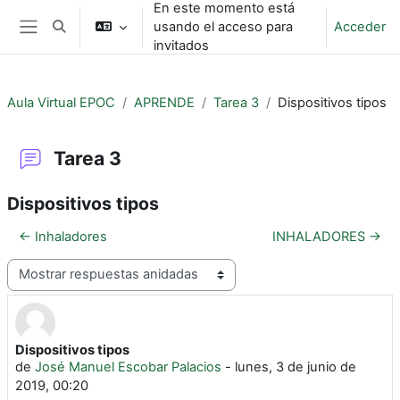
En este momento está
Salta al contenido principal
usando el acceso para
Acceder
Selector de búsqueda de entrada
Panel lateral
invitados
Aula Virtual EPOC
APRENDE
Tarea 3
Dispositivos tipos
Tarea 3
Dispositivos tipos
← Inhaladores
INHALADORES →
Mostrar modo
Dispositivos tipos
Número de respuestas: 0
de
José Manuel Escobar Palacios
-
lunes, 3 de junio de
2019, 00:20