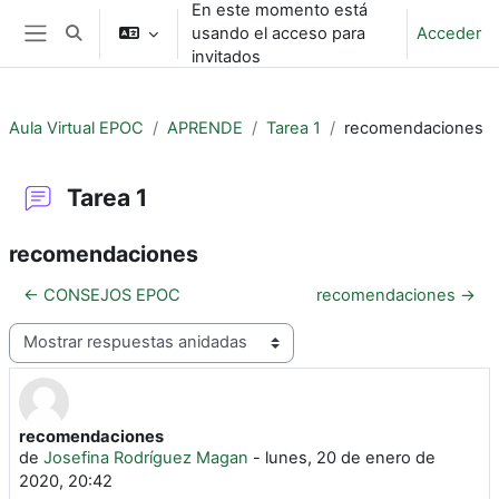
En este momento está
Salta al contenido principal
usando el acceso para
Acceder
Selector de búsqueda de entrada
Panel lateral
invitados
Aula Virtual EPOC
APRENDE
Tarea 1
recomendaciones
Tarea 1
recomendaciones
← CONSEJOS EPOC
recomendaciones →
Mostrar modo
recomendaciones
Número de respuestas: 0
de
Josefina Rodríguez Magan
-
lunes, 20 de enero de
2020, 20:42