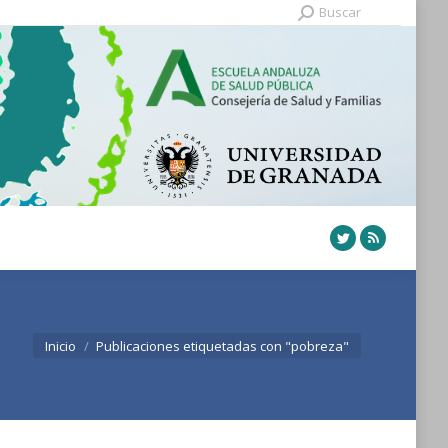
Buscar:
Buscar
Twitter
Rss
Estás aquí:
Inicio
Publicaciones etiquetadas con "pobreza"