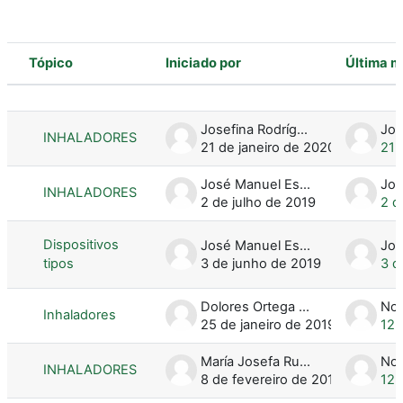
Tópico
Iniciado por
Última 
Estado
Lista de tópicos. A mostrar 6 de 6 tó
Josefina Rodríguez Magan
INHALADORES
21 de janeiro de 2020
21 
José Manuel Escobar Palacios
INHALADORES
2 de julho de 2019
2 d
Dispositivos
José Manuel Escobar Palacios
tipos
3 de junho de 2019
3 d
Dolores Ortega Ayllón
Inhaladores
25 de janeiro de 2019
12 
María Josefa Rubio Hernández
INHALADORES
8 de fevereiro de 2019
12 