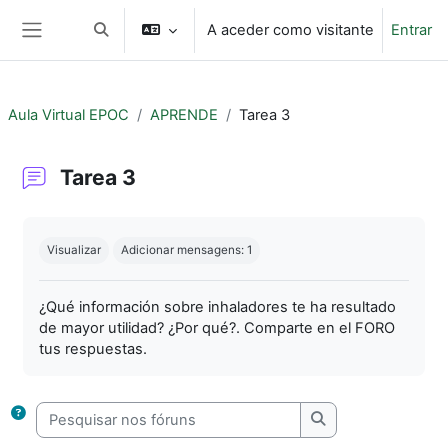
Ir para o conteúdo principal
A aceder como visitante
Entrar
Alternar a entrada da pesquisa
Painel lateral
Aula Virtual EPOC
APRENDE
Tarea 3
Tarea 3
Requisitos de conclusão
Visualizar
Adicionar mensagens: 1
¿Qué información sobre inhaladores te ha resultado
de mayor utilidad? ¿Por qué?. Comparte en el FORO
tus respuestas.
Pesquisar nos fóruns
Pesquisar nos fór