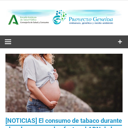
Saltar
al
contenido
Embarazo, genética y medio ambiente
Proyecto
Geneida
[NOTICIAS] El consumo de tabaco durante