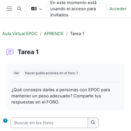
En este momento está
Salta al contenido principal
usando el acceso para
Acceder
Selector de búsqueda de entrada
Panel lateral
invitados
Aula Virtual EPOC
APRENDE
Tarea 1
Tarea 1
Requisitos de finalización
Ver
Hacer publicaciones en el foro: 1
¿Qué consejos darías a personas con EPOC para
mantener un peso adecuado? Comparte tus
respuestas en el FORO.
Buscar en los foros
Buscar en los foro