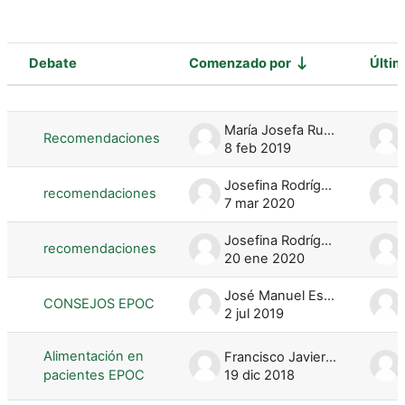
Debate
Comenzado por
Últi
Estado
Mostrando 6 de 6 discusiones
María Josefa Rubio Hernández
Recomendaciones
8 feb 2019
Josefina Rodríguez Magan
recomendaciones
7 mar 2020
Josefina Rodríguez Magan
recomendaciones
20 ene 2020
José Manuel Escobar Palacios
CONSEJOS EPOC
2 jul 2019
Alimentación en
Francisco Javier Torres Gómez
pacientes EPOC
19 dic 2018