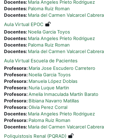
Docentes:
Maria Angeles Prieto Rodriguez
Docentes:
Paloma Ruiz Roman
Docentes:
Maria del Carmen Valcarcel Cabrera
Aula Virtual EPOC
Docentes:
Noelia Garcia Toyos
Docentes:
Maria Angeles Prieto Rodriguez
Docentes:
Paloma Ruiz Roman
Docentes:
Maria del Carmen Valcarcel Cabrera
Aula Virtual Escuela de Pacientes
Profesora:
Maria Jose Escudero Carretero
Profesora:
Noelia Garcia Toyos
Profesora:
Manuela López Doblas
Profesora:
Nuria Luque Martin
Profesora:
Amelia Inmaculada Martín Barato
Profesora:
Bibiana Navarro Matillas
Profesora:
Olivia Perez Corral
Docentes:
Maria Angeles Prieto Rodriguez
Profesora:
Paloma Ruiz Roman
Docentes:
Maria del Carmen Valcarcel Cabrera
Poliquistosis Renal (PQRAD)