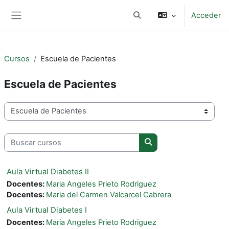
Salta al contenido principal
Acceder
Selector de búsqueda de e
Panel lateral
Cursos
Escuela de Pacientes
Escuela de Pacientes
Categorías
Buscar cursos
Buscar cursos
Aula Virtual Diabetes II
Docentes:
Maria Angeles Prieto Rodriguez
Docentes:
Maria del Carmen Valcarcel Cabrera
Aula Virtual Diabetes I
Docentes:
Maria Angeles Prieto Rodriguez