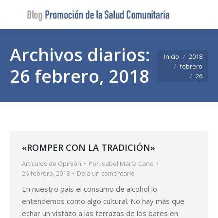
Buscar
Buscar:
Archivos diarios:
Estás aquí:
Inicio
2018
febrero
26 febrero, 2018
26
«ROMPER CON LA TRADICIÓN»
Artículos de Opinión
Por
Isabel María Cano
26 febrero, 2018
Deja un comentario
En nuestro país el consumo de alcohol lo
entendemos como algo cultural. No hay más que
echar un vistazo a las terrazas de los bares en