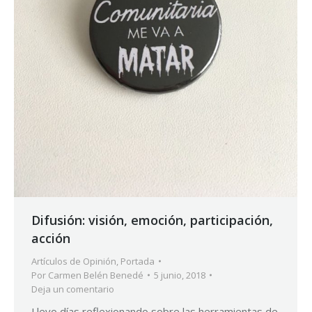
Difusión: visión, emoción, participación,
acción
Artículos de Opinión
,
Portada
Por
Carmen Belén Benedé
5 junio, 2018
Deja un comentario
Llevo días reflexionando sobre las herramientas de