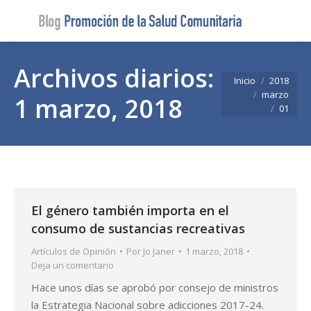
Buscar
Buscar:
Archivos diarios:
Estás aquí:
Inicio
2018
marzo
1 marzo, 2018
01
El género también importa en el
consumo de sustancias recreativas
Artículos de Opinión
Por
Jo Janer
1 marzo, 2018
Deja un comentario
Hace unos días se aprobó por consejo de ministros
la Estrategia Nacional sobre adicciones 2017-24.