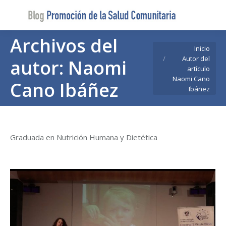
Buscar
Buscar:
Archivos del
Estás aquí:
Inicio
Autor del
autor:
Naomi
artículo
Naomi Cano
Cano Ibáñez
Ibáñez
Graduada en Nutrición Humana y Dietética