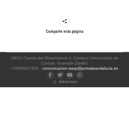
Comparte esta página
18011 Cuesta del Observatorio 4, Campus Universitario de
Cartuja, Granada (Spain)
+34958027400 -
comunicacion.easp@juntadeandalucia.es
Facebook
Twitter
YouTube
Instagram
bottom-menu