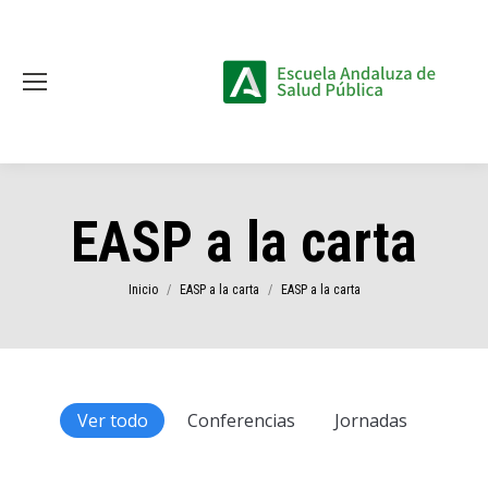
EASP a la carta
Estás aquí:
Inicio
EASP a la carta
EASP a la carta
Ver todo
Conferencias
Jornadas