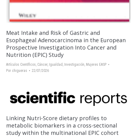
Meat Intake and Risk of Gastric and
Esophageal Adenocarcinoma in the European
Prospective Investigation Into Cancer and
Nutrition (EPIC) Study
Artículos Científicos
,
Cáncer
,
Igualdad
,
Investigación
,
Mujeres EASP
Por
chigueras
22/07/2026
Linking Nutri-Score dietary profiles to
metabolic biomarkers in a cross-sectional
study within the multinational EPIC cohort