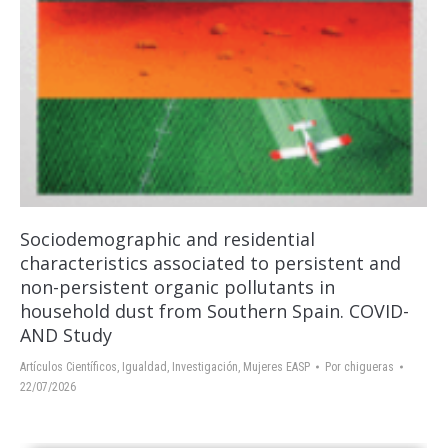
Sociodemographic and residential
characteristics associated to persistent and
non-persistent organic pollutants in
household dust from Southern Spain. COVID-
AND Study
Artículos Científicos
,
Igualdad
,
Investigación
,
Mujeres EASP
Por
chigueras
22/07/2026