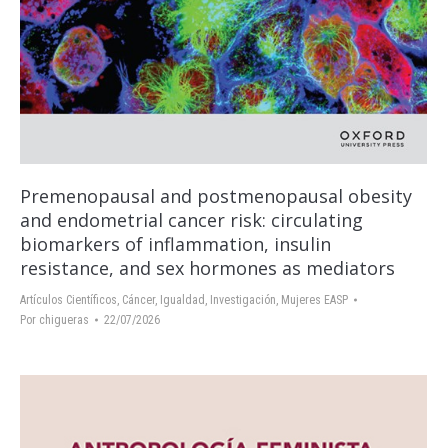
Premenopausal and postmenopausal obesity
and endometrial cancer risk: circulating
biomarkers of inflammation, insulin
resistance, and sex hormones as mediators
Artículos Científicos
,
Cáncer
,
Igualdad
,
Investigación
,
Mujeres EASP
Por
chigueras
22/07/2026