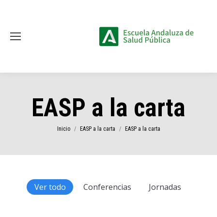
EASP a la carta
Estás aquí:
Inicio
EASP a la carta
EASP a la carta
Ver todo
Conferencias
Jornadas