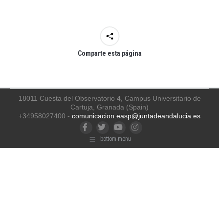
Comparte esta página
18011 Cuesta del Observatorio 4, Campus Universitario de
Cartuja, Granada (Spain)
+34958027400 -
comunicacion.easp@juntadeandalucia.es
Facebook
Twitter
YouTube
Instagram
bottom-menu