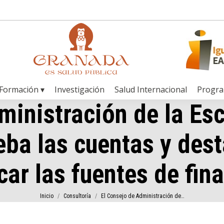
Formación ▾
Investigación
Salud Internacional
Progr
ministración de la Es
eba las cuentas y dest
icar las fuentes de fin
Estás aquí:
Inicio
Consultoría
El Consejo de Administración de…