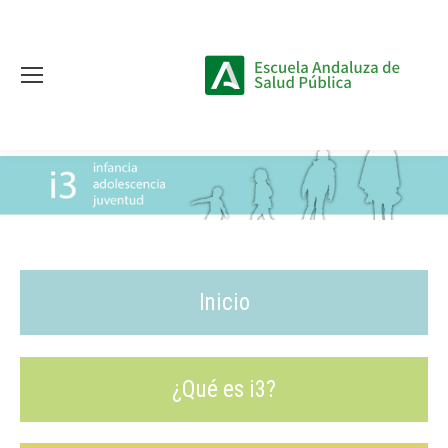
Estás aquí:
Inicio
¿Qué es i3?