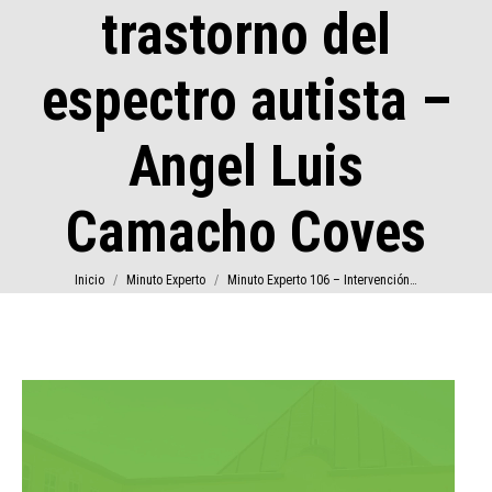
trastorno del
espectro autista –
Angel Luis
Camacho Coves
Estás aquí:
Inicio
Minuto Experto
Minuto Experto 106 – Intervención…