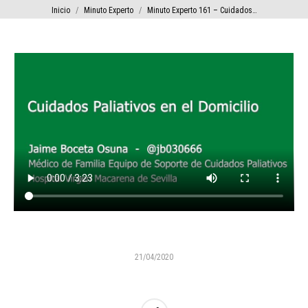
Estás aquí:
Inicio
Minuto Experto
Minuto Experto 161 – Cuidados…
21/04/2020