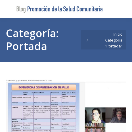
Buscar
Buscar:
Categoría:
Estás aquí:
Inicio
Categoría
Portada
"Portada"