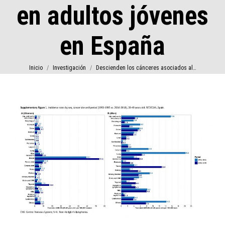
en adultos jóvenes
en España
Estás aquí:
Inicio
Investigación
Descienden los cánceres asociados al…