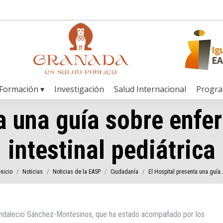
Formación ▾
Investigación
Salud Internacional
Progr
ta una guía sobre enfe
intestinal pediátrica
tás aquí:
Inicio
Noticias
Noticias de la EASP
Ciudadanía
El Hospital presenta una guía
 Indalecio Sánchez-Montesinos, que ha estado acompañado por los