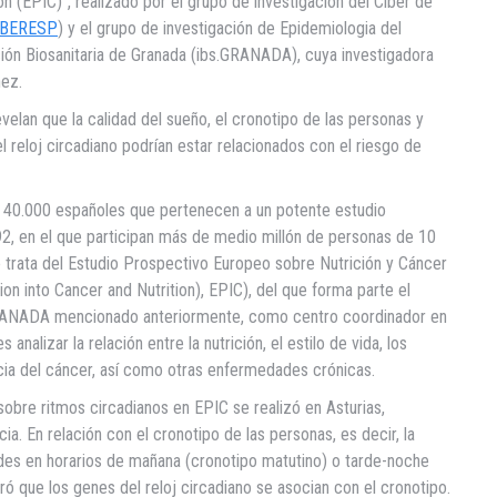
ón (EPIC)”, realizado por el grupo de investigación del Ciber de
IBERESP
) y el grupo de investigación de Epidemiologia del
ción Biosanitaria de Granada (ibs.GRANADA), cuya investigadora
ez.
velan que la calidad del sueño, el cronotipo de las personas y
l reloj circadiano podrían estar relacionados con el riesgo de
s 40.000 españoles que pertenecen a un potente estudio
992, en el que participan más de medio millón de personas de 10
 trata del Estudio Prospectivo Europeo sobre Nutrición y Cáncer
on into Cancer and Nutrition), EPIC), del que forma parte el
GRANADA mencionado anteriormente, como centro coordinador en
analizar la relación entre la nutrición, el estilo de vida, los
ncia del cáncer, así como otras enfermedades crónicas.
sobre ritmos circadianos en EPIC se realizó en Asturias,
a. En relación con el cronotipo de las personas, es decir, la
dades en horarios de mañana (cronotipo matutino) o tarde-noche
ró que los genes del reloj circadiano se asocian con el cronotipo.