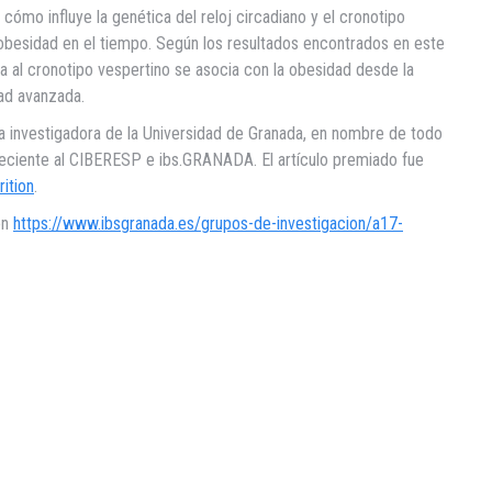
cómo influye la genética del reloj circadiano y el cronotipo
obesidad en el tiempo. Según los resultados encontrados en este
ca al cronotipo vespertino se asocia con la obesidad desde la
ad avanzada.
na investigadora de la Universidad de Granada, en nombre de todo
neciente al CIBERESP e ibs.GRANADA. El artículo premiado fue
rition
.
en
https://www.ibsgranada.es/grupos-de-investigacion/a17-