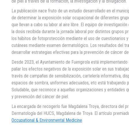
de piel a través de la formación, la investigación y la divulgación.
La publicación nace fruto de un estudio desarrollado en el municip
de determinar la exposición solar ocupacional de diferentes gru
que llevan a cabo su labor al aire libre. El equipo de investigación 
la dosis recibida durante la jornada laboral por distintos grupos 
los hábitos de fotoprotección mediante el uso de cuestionarios y
cutáneas mediante examen dermatológico. Los resultados del tra
desarrollar estrategias efectivas para la prevención de cáncer de 
Desde 2023, el Ayuntamiento de Fuengirola está implementando de
paliar los efectos negativos de la exposición solar en sus trabaja
través de campañas de sensibilización, cartelería informativa, di
espacios de sombra, uniformes adecuados, etc está trabajando pa
Soludable, que reconoce a aquellas organizaciones y entidades 
y prevención del cáncer de piel.
La encargada de recogerlo fue Magdalena Troya, directora del pro
Dermatología del HUCS, Magdalena de Troya. El artículo premiado 
Occupational & Environmental Medicine
.