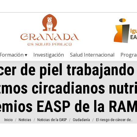
Formación ▾
Investigación
Salud Internacional
Progr
er de piel trabajando a
itmos circadianos nutr
emios EASP de la RA
Estás aquí:
Inicio
Noticias
Noticias de la EASP
Ciudadanía
El riesgo de cáncer de…