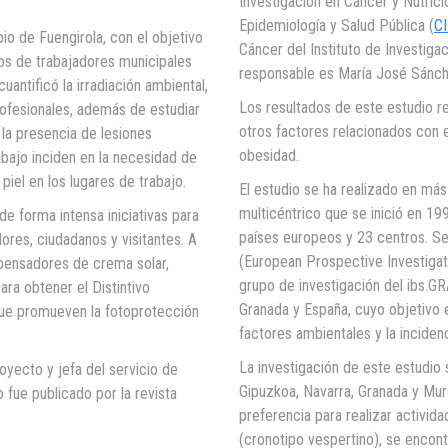
Investigación en Cáncer y Nutrici
Epidemiología y Salud Pública (
C
io de Fuengirola, con el objetivo
Cáncer del Instituto de Investiga
pos de trabajadores municipales
responsable es María José Sánch
cuantificó la irradiación ambiental,
Los resultados de este estudio re
profesionales, además de estudiar
otros factores relacionados con e
 la presencia de lesiones
obesidad.
bajo inciden en la necesidad de
piel en los lugares de trabajo.
El estudio se ha realizado en má
multicéntrico que se inició en 1
 forma intensa iniciativas para
países europeos y 23 centros. Se
dores, ciudadanos y visitantes. A
(European Prospective Investigati
spensadores de crema solar,
grupo de investigación del ibs.
ra obtener el Distintivo
Granada y España, cuyo objetivo es 
que promueven la fotoprotección
factores ambientales y la incide
La investigación de este estudio 
yecto y jefa del servicio de
Gipuzkoa, Navarra, Granada y Murci
fue publicado por la revista
preferencia para realizar activi
(cronotipo vespertino), se encont