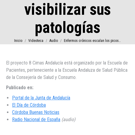
visibilizar sus
patologías
Estás aquí:
Inicio
Videoteca
Audio
Enfermos crónicos escalan los picos…
El proyecto 8 Cimas Andalucía está organizado por la Escuela de
Pacientes, perteneciente a la Escuela Andaluza de Salud Pública
de la Consejería de Salud y Consumo.
Publicado en:
Portal de la Junta de Andalucía
El Día de Córdoba
Córdoba Buenas Noticias
Radio Nacional de España
(audio)