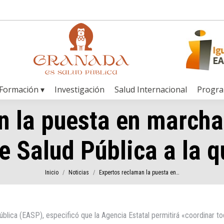
Formación ▾
Investigación
Salud Internacional
Progr
 la puesta en marcha 
e Salud Pública a la 
Estás aquí:
Inicio
Noticias
Expertos reclaman la puesta en…
blica (EASP), especificó que la Agencia Estatal permitirá «coordinar tod