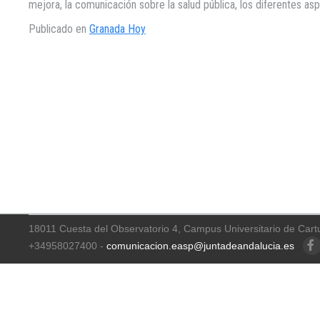
mejora, la comunicación sobre la salud pública, los diferentes as
Publicado en
Granada Hoy
18011 Cuesta del Observatorio 4, Campus Universitario de Cart
+34958027400 -
comunicacion.easp@juntadeandalucia.es
Faceb