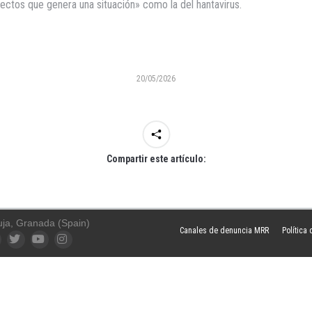
pectos que genera una situación» como la del hantavirus.
20/05/2026
Compartir este artículo:
uja, Granada (Spain)
Canales de denuncia MRR
Política
ook
Twitter
YouTube
Instagram