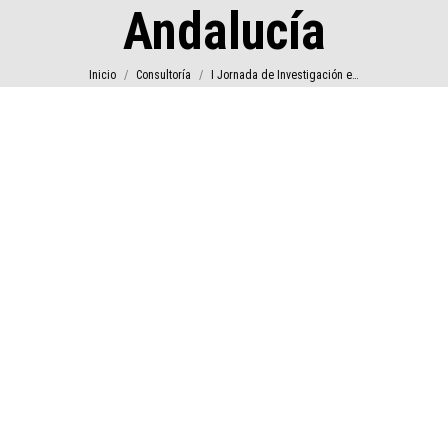
Andalucía
Estás aquí:
Inicio
Consultoría
I Jornada de Investigación e…