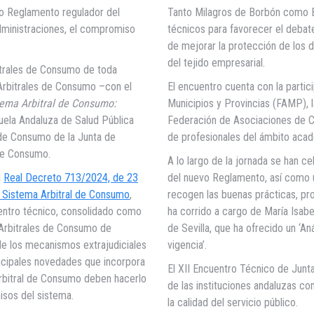
vo Reglamento regulador del
Tanto Milagros de Borbón como Bl
dministraciones, el compromiso
técnicos para favorecer el debate
de mejorar la protección de los 
del tejido empresarial.
itrales de Consumo de toda
 Arbitrales de Consumo –con el
El encuentro cuenta con la parti
tema Arbitral de Consumo:
Municipios y Provincias (FAMP), 
cuela Andaluza de Salud Pública
Federación de Asociaciones de C
 de Consumo de la Junta de
de profesionales del ámbito acad
 de Consumo.
A lo largo de la jornada se han c
l
Real Decreto 713/2024, de 23
del nuevo Reglamento, así como 
el Sistema Arbitral de Consumo
,
recogen las buenas prácticas, pr
uentro técnico, consolidado como
ha corrido a cargo de María Isab
s Arbitrales de Consumo de
de Sevilla, que ha ofrecido un ‘An
 de los mecanismos extrajudiciales
vigencia’.
incipales novedades que incorpora
El XII Encuentro Técnico de Jun
Arbitral de Consumo deben hacerlo
de las instituciones andaluzas co
isos del sistema.
la calidad del servicio público.