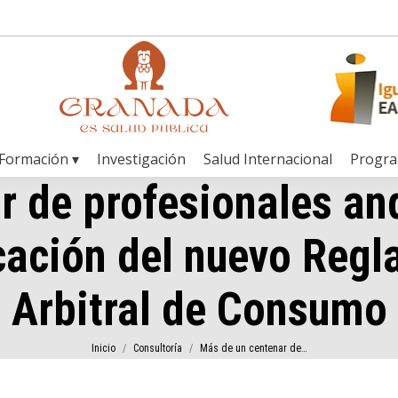
Formación ▾
Investigación
Salud Internacional
Progr
r de profesionales and
cación del nuevo Reg
Arbitral de Consumo
Estás aquí:
Inicio
Consultoría
Más de un centenar de…