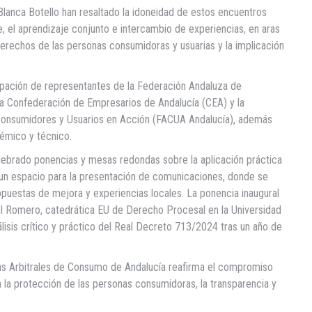
anca Botello han resaltado la idoneidad de estos encuentros
, el aprendizaje conjunto e intercambio de experiencias, en aras
derechos de las personas consumidoras y usuarias y la implicación
cipación de representantes de la Federación Andaluza de
la Confederación de Empresarios de Andalucía (CEA) y la
onsumidores y Usuarios en Acción (FACUA Andalucía), además
émico y técnico.
elebrado ponencias y mesas redondas sobre la aplicación práctica
un espacio para la presentación de comunicaciones, donde se
opuestas de mejora y experiencias locales. La ponencia inaugural
el Romero, catedrática EU de Derecho Procesal en la Universidad
álisis crítico y práctico del Real Decreto 713/2024 tras un año de
tas Arbitrales de Consumo de Andalucía reafirma el compromiso
n la protección de las personas consumidoras, la transparencia y