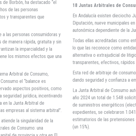
os de Borbón, ha destacado “el
18 Juntas Arbitrales de Cons
chos de las personas
En Andalucía existen dieciocho J
tos y transparentes que
Diputación, nueve municipales en c
autonómica dependiente de la Jun
te a las personas consumidoras y
Todas ellas acreditadas como enti
 de manera rápida, gratuita y sin
lo que las reconoce como entidad
ntizan la imparcialidad y la
alternativa o extrajudicial de lit
 tiene los mismos efectos que una
transparentes, efectivos, rápidos 
Esta red de arbitraje de consumo
stema Arbitral de Consumo,
dando seguridad y confianza a em
e Consumo el “balance es
bservado aspectos positivos, como
La Junta Arbitral de Consumo auto
a seguridad jurídica, incentivando
año 2024 un total de 1.548 solicit
a en la Junta Arbitral de
de suministros energéticos (elec
as empresas al sistema arbitral”.
expedientes, se celebraron 1.041 
estimatorios de las pretensiones
tiende la singularidad de la
(un 15%).
trales de Consumo: una
pital de provincia y otra en El