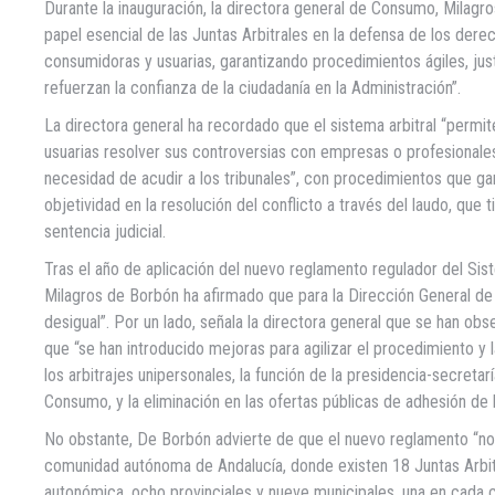
Durante la inauguración, la directora general de Consumo, Milagr
papel esencial de las Juntas Arbitrales en la defensa de los dere
consumidoras y usuarias, garantizando procedimientos ágiles, jus
refuerzan la confianza de la ciudadanía en la Administración”.
La directora general ha recordado que el sistema arbitral “permi
usuarias resolver sus controversias con empresas o profesionales
necesidad de acudir a los tribunales”, con procedimientos que gara
objetividad en la resolución del conflicto a través del laudo, que
sentencia judicial.
Tras el año de aplicación del nuevo reglamento regulador del Si
Milagros de Borbón ha afirmado que para la Dirección General d
desigual”. Por un lado, señala la directora general que se han o
que “se han introducido mejoras para agilizar el procedimiento y l
los arbitrajes unipersonales, la función de la presidencia-secretarí
Consumo, y la eliminación en las ofertas públicas de adhesión de l
No obstante, De Borbón advierte de que el nuevo reglamento “no a
comunidad autónoma de Andalucía, donde existen 18 Juntas Arbi
autonómica, ocho provinciales y nueve municipales, una en cada ca