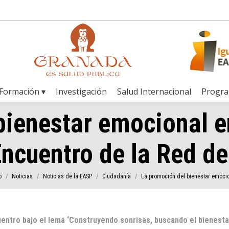
Formación ▾
Investigación
Salud Internacional
Progr
bienestar emocional en
Encuentro de la Red d
aquí:
o
Noticias
Noticias de la EASP
Ciudadanía
La promoción del bienestar emoci
entro bajo el lema ‘Construyendo sonrisas, buscando el bienest