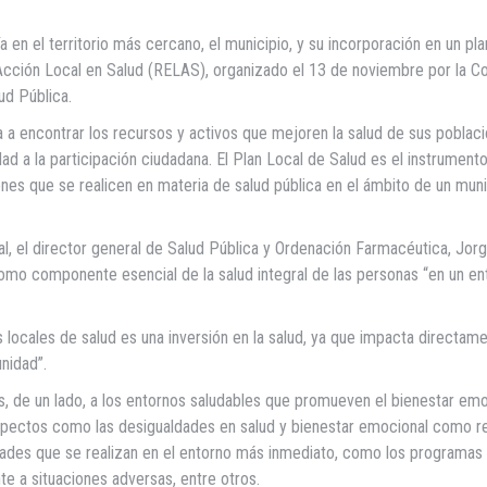
 en el territorio más cercano, el municipio, y su incorporación en un pla
 Acción Local en Salud (RELAS), organizado el 13 de noviembre por la C
ud Pública.
 a encontrar los recursos y activos que mejoren la salud de sus poblaci
dad a la participación ciudadana. El Plan Local de Salud es el instrument
ones que se realicen en materia de salud pública en el ámbito de un muni
al, el director general de Salud Pública y Ordenación Farmacéutica, Jor
omo componente esencial de la salud integral de las personas “en un en
 locales de salud es una inversión en la salud, ya que impacta directame
unidad”.
 de un lado, a los entornos saludables que promueven el bienestar emo
aspectos como las desigualdades en salud y bienestar emocional como re
ividades que se realizan en el entorno más inmediato, como los programas
nte a situaciones adversas, entre otros.