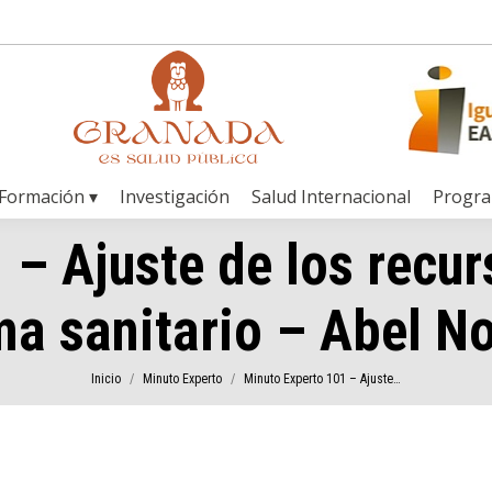
Formación ▾
Investigación
Salud Internacional
Progr
 – Ajuste de los recu
ema sanitario – Abel N
Estás aquí:
Inicio
Minuto Experto
Minuto Experto 101 – Ajuste…