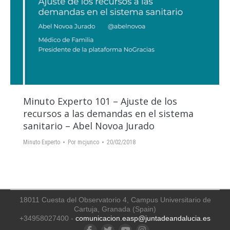
Minuto Experto 101 – Ajuste de los
recursos a las demandas en el sistema
sanitario – Abel Novoa Jurado
Minuto Experto
Por
mcjunco
20/02/2018
18011 Cuesta del Observatorio 4, Campus Universitario de
Cartuja, Granada (Spain)
+34958027400 -
comunicacion.easp@juntadeandalucia.es