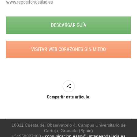
www.repositoriosalud.es
DESCARGAR GUÍA
VISITAR WEB CORAZONES SIN MIEDO
Compartir este artículo:
18011 Cuesta del Observatorio 4, Campus Universitario de
Cartuja, Granada (Spain)
+34958027400 -
comunicacion.easp@juntadeandalucia.es