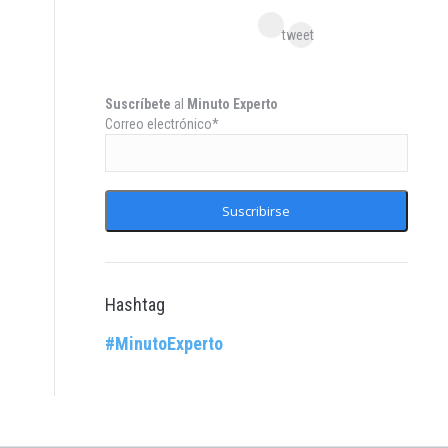
Facebook
tweet
Twitter
Suscríbete
al
Minuto Experto
Correo electrónico*
Hashtag
#MinutoExperto